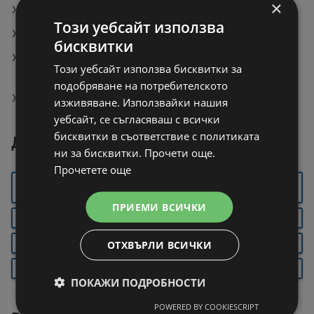
×
Магазини на Мебели Виденов в Пазарджик
Този уебсайт използва
LB Bulgaricum Сирене от краве мляко
бисквитки
PARKSIDE® Акумулаторна водоструйка PDRA20-
Този уебсайт използва бисквитки за
LiD4
подобряване на потребителското
Pedigree Лакомство за куче избрани видове
изживяване. Използвайки нашия
уебсайт, се съгласяваш с всички
бисквитки в съответствие с политиката
Други градове около Бяла
ни за бисквитки. Прочети още.
Прочетете още
ГОРНА
СВИЩОВ
ПАВЛИКЕНИ
ОРЯХОВИЦА
ПРИЕМИ ВСИЧКИ
ВЕЛИКО ТЪРНОВО
РУСЕ
ЛЕВСКИ
ОТХВЪРЛИ ВСИЧКИ
ТРЯВНА
СЕВЛИЕВО
ГАБРОВО
ЛОВЕЧ
ПЛЕВЕН
АПРИЛЦИ
ПОКАЖИ ПОДРОБНОСТИ
POWERED BY COOKIESCRIPT