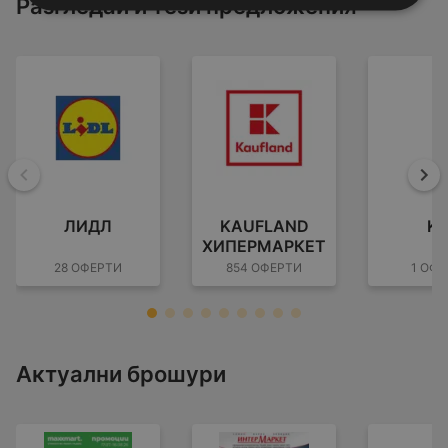
Разгледай и тези предложения
Назад
На
ЛИДЛ
KAUFLAND
KI
ХИПЕРМАРКЕТ
28 ОФЕРТИ
854 ОФЕРТИ
1 ОФЕ
Актуални брошури