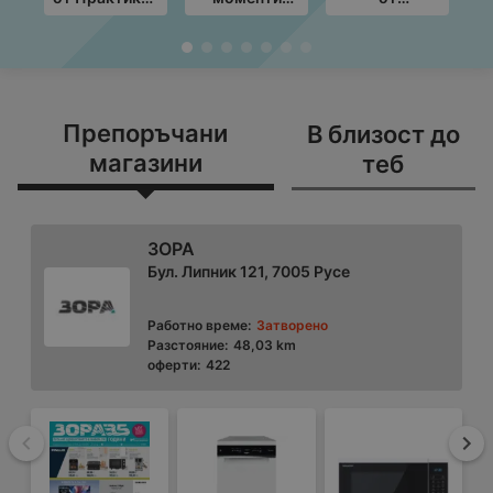
с валидност
край грила с
Технополис с
до
ЛИДЛ
валидност до
19.08.2026
предложения
26.08.2026
M
с валидност
в
до
3
16.08.2026
Препоръчани
В близост до
магазини
теб
ЗОРА
Бул. Липник 121, 7005 Русе
Работно време:
Затворено
Разстояние:
48,03 km
оферти:
422
Назад
На