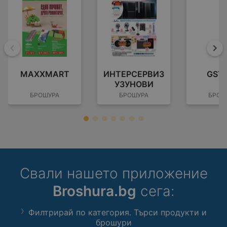
Назад
На
MAXXMART
ИНТЕРСЕРВИЗ
GST
УЗУНОВИ
БРОШУРА
БРОШУРА
БРОШ
Свали нашето приложение
Broshura.bg
сега:
Филтрирай по категория. Търси продукти и
брошури