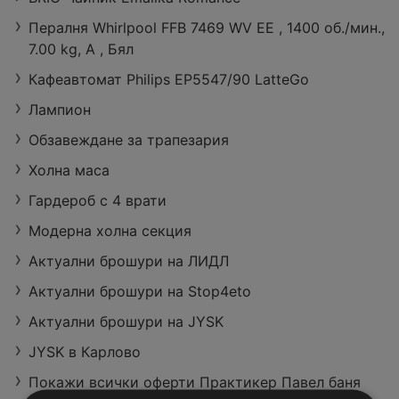
Пералня Whirlpool FFB 7469 WV EE , 1400 об./мин.,
7.00 kg, A , Бял
Предложения
Съдомиялна м
Микровълнов
Кафеавтомат Philips EP5547/90 LatteGo
от ЗОРА с вал
ашина Whirlpo
а фурна Sharp
идност до 27.
ol WSFO 3O23
YC-MG252AE-
Лампион
21 страници
379,99 € / 743,20 лв.
99,99 € / 195,57 лв.
08.2026
PF , 10 компле
W , 25 Литри,
Обзавеждане за трапезария
кта, E
25 л , 900 W
Холна маса
Гардероб с 4 врати
Модерна холна секция
Актуални брошури на ЛИДЛ
Актуални брошури на Stop4eto
Актуални брошури на JYSK
JYSK в Карлово
Покажи всички оферти Практикер Павел баня