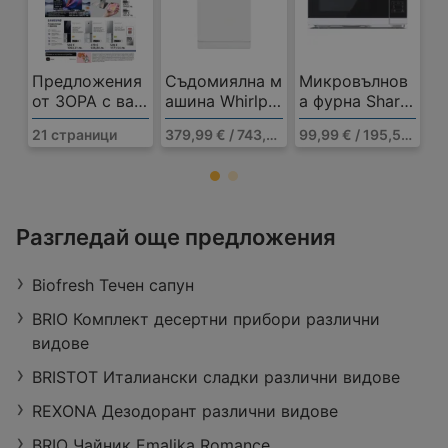
Предложения
Съдомиялна м
Микровълнов
от ЗОРА с вал
ашина Whirlpo
а фурна Sharp
идност до 27.
ol WSFO 3O23
YC-MG252AE-
21 страници
379,99 € / 743,20 лв.
99,99 € / 195,57 лв.
08.2026
PF , 10 компле
W , 25 Литри,
кта, E
25 л , 900 W
ЗОРА
Разгледай още предложения
Ул. Магистрална 40, 5002 Велико
Търново
Biofresh Течен сапун
Работно време:
Затворено
Разстояние:
43,27 km
BRIO Комплект десертни прибори различни
оферти:
422
видове
BRISTOT Италиански сладки различни видове
REXONA Дезодорант различни видове
BRIO Чайник Emalika Romance