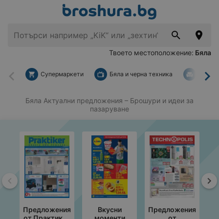
Твоето местоположение:
Бяла
Супермаркети
Бяла и черна техника
За дом
Назад
На
Бяла Актуални предложения
– Брошури и идеи за
пазаруване
Назад
На
Предложения
Вкусни
Предложения
от Практикер
моменти
от
с