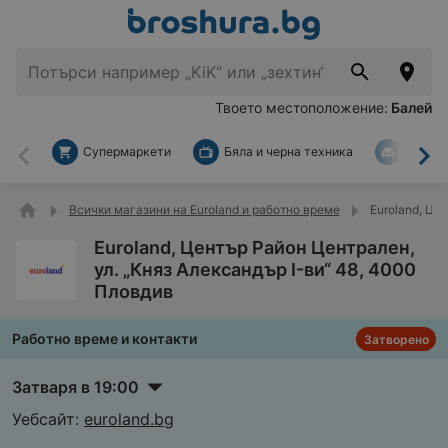
Твоето местоположение:
Балей
Супермаркети
Бяла и черна техника
За дом
Назад
На
Всички магазини на Euroland и работно време
Euroland, Це
Euroland, Център Район Централен,
ул. „Княз Александър I-ви“ 48, 4000
Пловдив
Работно време и контакти
Затворено
Затваря в 19:00
Уебсайт:
euroland.bg