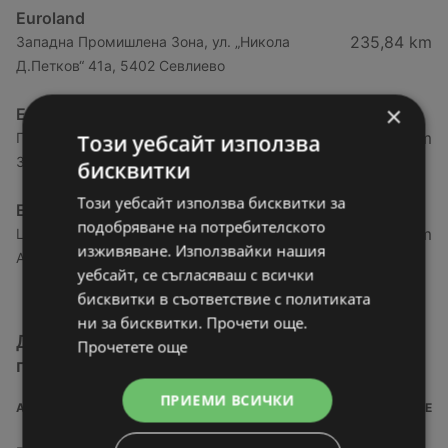
Euroland
235,84 km
Западна Промишлена Зона, ул. „Никола
Д.Петков“ 41а, 5402 Севлиево
×
Euroland
260,66 km
Пазарджик Център, ул. „Професор Асен
Този уебсайт използва
Златаров“ 14, 4400 Пазарджик
бисквитки
Този уебсайт използва бисквитки за
Euroland
подобряване на потребителското
284,16 km
Център Район Централен, ул. „Княз
изживяване. Използвайки нашия
Александър I-ви“ 48, 4000 Пловдив
уебсайт, се съгласяваш с всички
бисквитки в съответствие с политиката
ни за бисквитки. Прочети още.
Други магазини от категория За дома и
Прочетете още
градината
ПРИЕМИ ВСИЧКИ
АДРЕС
РАЗСТОЯНИЕ