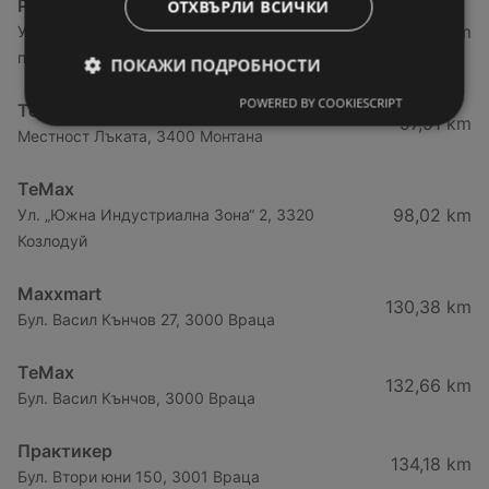
PRAKTIS
ОТХВЪРЛИ ВСИЧКИ
29,41 km
Ул. Цар Александър 2 - 120, южна
промишлена зона, 3700 Видин
ПОКАЖИ ПОДРОБНОСТИ
POWERED BY COOKIESCRIPT
TeMax
97,51 km
Местност Лъката, 3400 Монтана
TeMax
98,02 km
Ул. „Южна Индустриална Зона“ 2, 3320
Козлодуй
Maxxmart
130,38 km
Бул. Васил Кънчов 27, 3000 Враца
TeMax
132,66 km
Бул. Васил Кънчов, 3000 Враца
Практикер
134,18 km
Бул. Втори юни 150, 3001 Враца