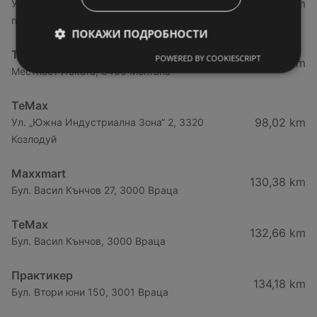
29,41 km
Ул. Цар Александър 2 - 120, южна
промишлена зона, 3700 Видин
ПОКАЖИ ПОДРОБНОСТИ
TeMax
POWERED BY COOKIESCRIPT
97,51 km
Местност Лъката, 3400 Монтана
TeMax
98,02 km
Ул. „Южна Индустриална Зона“ 2, 3320
Козлодуй
Maxxmart
130,38 km
Бул. Васил Кънчов 27, 3000 Враца
TeMax
132,66 km
Бул. Васил Кънчов, 3000 Враца
Практикер
134,18 km
Бул. Втори юни 150, 3001 Враца