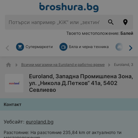
Твоето местоположение:
Балей
Супермаркети
Бяла и черна техника
За дом
Назад
На
Всички магазини на Euroland и работно време
Euroland, За
Euroland, Западна Промишлена Зона,
ул. „Никола Д.Петков“ 41а, 5402
Севлиево
Контакт
Уебсайт:
euroland.bg
Разстояние:
На разстояние 235,84 km от актуалното ти
местоположение