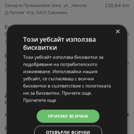
235,84 km
Западна Промишлена Зона, ул. „Никола
Д.Петков“ 41а, 5402 Севлиево
Euroland
×
260,66 km
Пазарджик Център, ул. „Професор Асен
Този уебсайт използва
Златаров“ 14, 4400 Пазарджик
бисквитки
Euroland
Този уебсайт използва бисквитки за
284,16 km
Център Район Централен, ул. „Княз
подобряване на потребителското
Александър I-ви“ 48, 4000 Пловдив
изживяване. Използвайки нашия
уебсайт, се съгласяваш с всички
бисквитки в съответствие с политиката
ни за бисквитки. Прочети още.
Други магазини от категория За дома и
Прочетете още
градината
АДРЕС
РАЗСТОЯНИЕ
ПРИЕМИ ВСИЧКИ
PRAKTIS
ОТХВЪРЛИ ВСИЧКИ