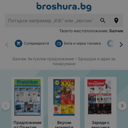
Твоето местоположение:
Балчик
Супермаркети
Бяла и черна техника
За дом
Назад
На
Балчик Актуални предложения
– Брошури и идеи за
пазаруване
Назад
На
Предложения
Вкусни
Зареди с
от Практикер
моменти
емоции в
с