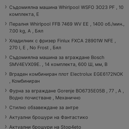
Съдомиялна машина Whirlpool WSFO 3O23 PF , 10
комплекта, E
Пералня Whirlpool FFB 7469 WV EE , 1400 об./мин.,
Вкусни момен
Вкусни момен
7.00 kg, A , Бял
ти край грила
ти край грила
с ЛИДЛ предл
с ЛИДЛ предл
Хладилник с фризер Finlux FXCA 28901W NFE ,
69 страници
73 страници
ожения с вали
ожения с вали
270 l, E , No Frost , Бял
дност до 09.0
дност до 16.0
8.2026
8.2026
Съдомиялна машина за вграждане Bosch
SMV4EVX09E. , 14 комплекта, 600 Ш, мм, B
Вграден комбиниран плот Electrolux EGE6172NOK
, Комбиниран
Фурна за вграждане Gorenje BO6735E05B , 77 , А ,
Водно почистване , Механично
Стилно обзавеждане за антре
Актуални брошури на Фантастико
Актуални брошури на Stop4eto