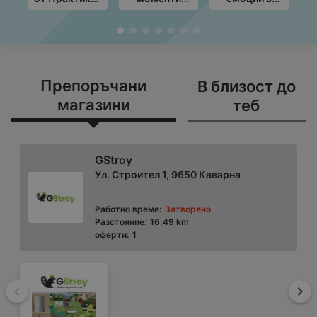
с валидност
край грила с
Техномаркет
до
ЛИДЛ
с
19.08.2026
предложения
предложения
M
с валидност
с валидност
в
до
до
3
09.08.2026
12.08.2026
Препоръчани
В близост до
магазини
теб
GStroy
Ул. Строител 1, 9650 Каварна
Работно време:
Затворено
Разстояние:
16,49 km
оферти:
1
Назад
На