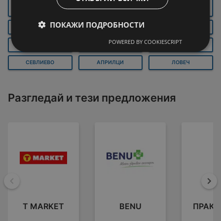
ГОРНА
РУСЕ
БЯЛА
ОРЯХОВИЦА
ПОКАЖИ ПОДРОБНОСТИ
ВЕЛИКО ТЪРНОВО
ТРЯВНА
СВИЩОВ
POWERED BY COOKIESCRIPT
ПАВЛИКЕНИ
ГАБРОВО
ЛЕВСКИ
СЕВЛИЕВО
АПРИЛЦИ
ЛОВЕЧ
Разгледай и тези предложения
Назад
На
T MARKET
BENU
ПРАКТ