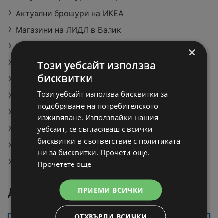
Актуални брошури на ИКЕА
Магазини на ЛИДЛ в Балик
Магазини на Супермаркет Бурлекс в Балик
×
Магазини на KiK в Балчик
Този уебсайт използва
бисквитки
Pomsticks Картофени пръчици различни вкусове
Този уебсайт използва бисквитки за
Оферти на Бюро
подобряване на потребителското
Nesquik Какаова напитка различни видове
изживяване. Използвайки нашия
уебсайт, се съгласяваш с всички
Магазини на Технополис в Кюстендил
бисквитки в съответствие с политиката
Монтана
ни за бисквитки. Прочети още.
Актуални брошури на CBA Болеро Лъки
Прочетете още
ПРИЕМИ ВСИЧКИ
Други градове около Балчик
ОТХВЪРЛИ ВСИЧКИ