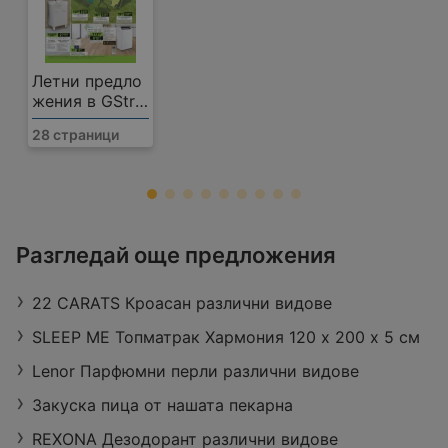
Летни предло
жения в GStro
y с валидност
28 страници
до 16.08.2026
ЛИДЛ
Разгледай още предложения
Ул. „Дунав“ № 5, 9601 Балчик
22 CARATS Кроасан различни видове
Работно време:
Затворено
Разстояние:
1,48 km
SLEEP ME Топматрак Хармония 120 х 200 х 5 см
оферти:
2
Lenor Парфюмни перли различни видове
Закуска пица от нашата пекарна
REXONA Дезодорант различни видове