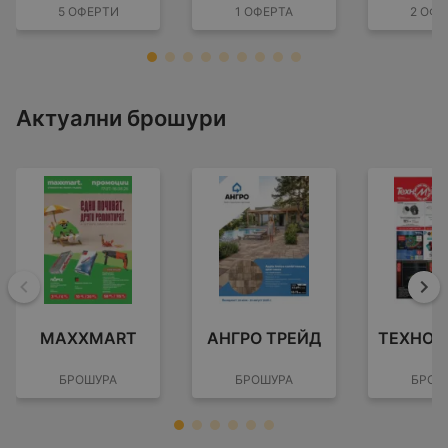
5 ОФЕРТИ
1 ОФЕРТА
2 ОФЕ
Актуални брошури
Назад
На
MAXXMART
АНГРО ТРЕЙД
ТЕХНОМ
БРОШУРА
БРОШУРА
БРОШ