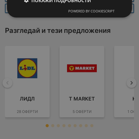
ПОКАЖИ ПОДРОБНОСТИ
ЛЕВСКИ
АПРИЛЦИ
ЛОВЕЧ
POWERED BY COOKIESCRIPT
Разгледай и тези предложения
Назад
На
ЛИДЛ
T MARKET
KI
28 ОФЕРТИ
5 ОФЕРТИ
1 ОФЕ