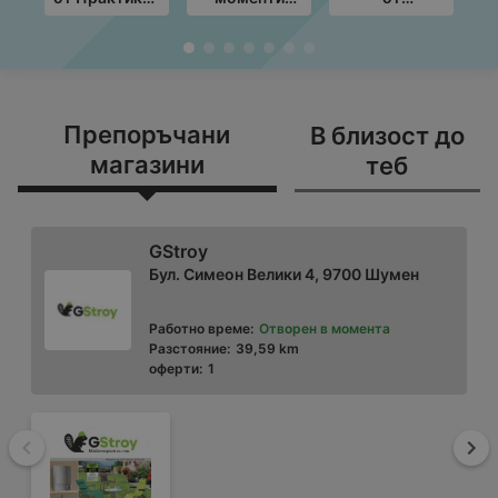
с валидност
край грила с
Технополис с
до
ЛИДЛ
валидност до
19.08.2026
предложения
26.08.2026
M
с валидност
в
до
3
16.08.2026
Препоръчани
В близост до
магазини
теб
GStroy
Бул. Симеон Велики 4, 9700 Шумен
Работно време:
Отворен в момента
Разстояние:
39,59 km
оферти:
1
Назад
На