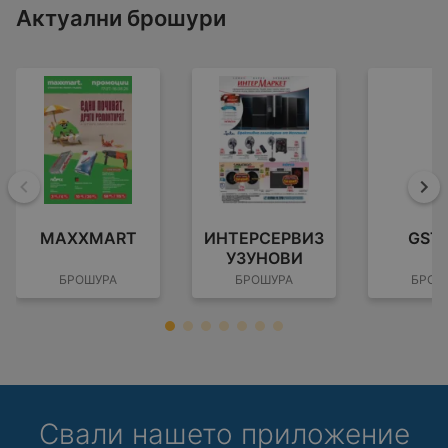
Актуални брошури
Назад
На
MAXXMART
ИНТЕРСЕРВИЗ
GST
УЗУНОВИ
БРОШУРА
БРОШУРА
БРОШ
Свали нашето приложение