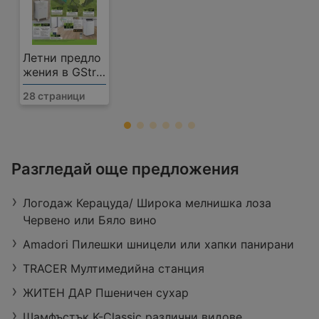
Летни предло
жения в GStro
y с валидност
28 страници
до 16.08.2026
T MARKET
Разгледай още предложения
Северна промишлена зона 3, 9200
Провадия
Логодаж Керацуда/ Широка мелнишка лоза
Работно време:
Отворен в момента
Червено или Бяло вино
Разстояние:
17,44 km
оферти:
2
Amadori Пилешки шницели или хапки панирани
TRACER Мултимедийна станция
ЖИТЕН ДАР Пшеничен сухар
Шамфъстък K-Classic различни видове