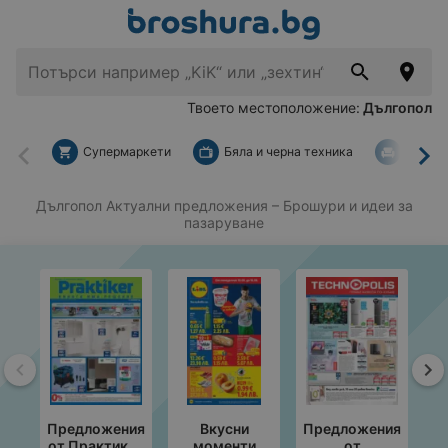
Твоето местоположение:
Дългопол
Супермаркети
Бяла и черна техника
За дом
Назад
На
Дългопол Актуални предложения
– Брошури и идеи за
пазаруване
Назад
На
Предложения
Вкусни
Предложения
от Практикер
моменти
от
с