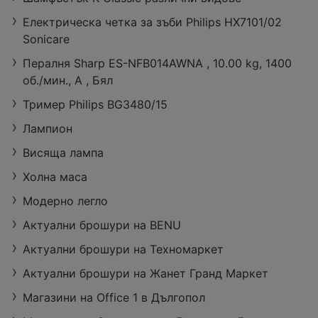
Електрическа четка за зъби Philips HX7101/02
Sonicare
Супер оферти
Пазарувай с к
Пералня Sharp ES-NFB014AWNA , 10.00 kg, 1400
в T MARKET с
арта Благодар
об./мин., A , Бял
валидност до
я в T MARKET
34 страници
12 страници
10.08.2026
с предложени
Тример Philips BG3480/15
я с валидност
до 17.08.2026
Лампион
Висяща лампа
Холна маса
Модерно легло
Актуални брошури на BENU
Актуални брошури на Техномаркет
Актуални брошури на Жанет Гранд Маркет
Магазини на Office 1 в Дългопол