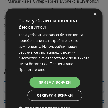
Магазини на Супермаркет Бурлекс в Дългопол
Актуални брошури на Фантастико София
×
Направи си сам химикалки
Този уебсайт използва
Prosecco Caj Пенливо вино DOC
бисквитки
TOWNLAND Домашен комплект M - XXL
Този уебсайт използва бисквитки за
подобряване на потребителското
JYSK Настолна лампа JOACHIM Ø27xВ54см
изживяване. Използвайки нашия
бежова/черна
уебсайт, се съгласяваш с всички
SPICE&SOUL Стъклени протектори 2 бр.
бисквитки в съответствие с политиката
ни за бисквитки. Прочети още.
Прочетете още
Други градове около Дългопол
ПРИЕМИ ВСИЧКИ
ГОРНА
БЯЛА
ВЕЛИКО ТЪРНОВО
ОРЯХОВИЦА
ОТХВЪРЛИ ВСИЧКИ
РУСЕ
ТРЯВНА
ГАБРОВО
ПАВЛИКЕНИ
СВИЩОВ
СЕВЛИЕВО