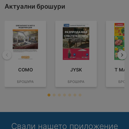
Актуални брошури
Назад
На
COMO
JYSK
T MA
БРОШУРА
БРОШУРА
БРОШ
Свали нашето приложение