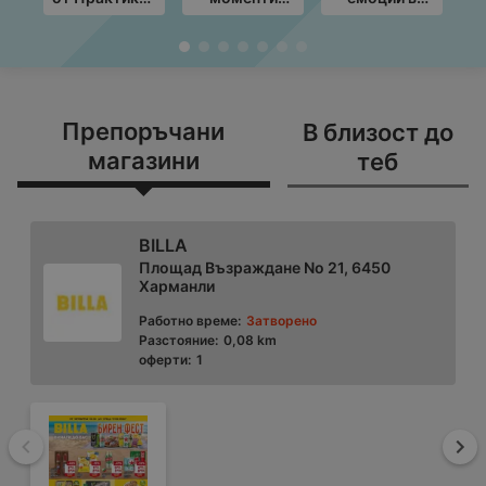
с валидност
край грила с
Техномаркет
до
ЛИДЛ
с
19.08.2026
предложения
предложения
M
с валидност
с валидност
в
до
до
3
09.08.2026
12.08.2026
Препоръчани
В близост до
магазини
теб
BILLA
Площад Възраждане No 21, 6450
Харманли
Работно време:
Затворено
Разстояние:
0,08 km
оферти:
1
Назад
На