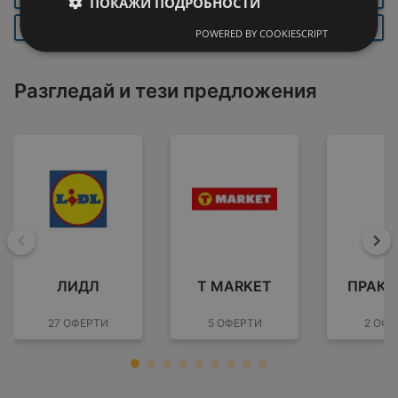
ПОКАЖИ ПОДРОБНОСТИ
БЯЛА
ЛЕВСКИ
ТЕТЕВЕН
POWERED BY COOKIESCRIPT
Разгледай и тези предложения
Назад
На
ЛИДЛ
T MARKET
ПРАКТ
27 ОФЕРТИ
5 ОФЕРТИ
2 ОФЕ