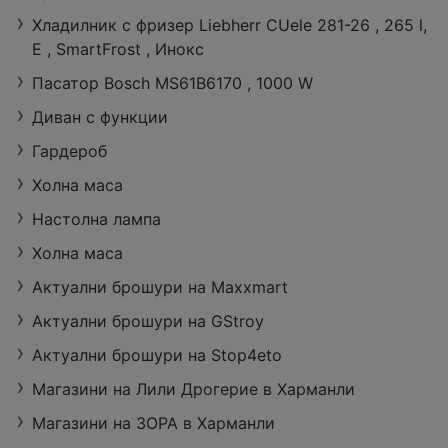
Хладилник с фризер Liebherr CUele 281-26 , 265 l,
E , SmartFrost , Инокс
Пасатор Bosch MS61B6170 , 1000 W
Седмична BIL
Диван с функции
LA брошура с
валидност до
Гардероб
50 страници
12.08.2026
Холна маса
Настолна лампа
Холна маса
Актуални брошури на Maxxmart
Актуални брошури на GStroy
Актуални брошури на Stop4eto
Магазини на Лили Дрогерие в Харманли
Магазини на ЗОРА в Харманли