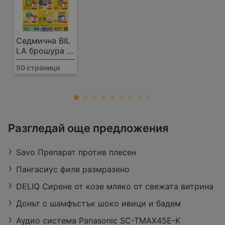
Седмична BIL
LA брошура с
валидност до
50 страници
12.08.2026
BILLA
Разгледай още предложения
Площад Възраждане No 21, 6450
Харманли
Savo Препарат против плесен
Работно време:
Затворено
Разстояние:
0,08 km
Пангасиус филе размразено
оферти:
1
DELIQ Сирене от козе мляко от свежата витрина
Донът с шамфъстък шоко ивици и бадем
Аудио система Panasonic SC-TMAX45E-K