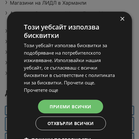
Магазини на ЛИДЛ в Харманли
Актуални брошури на Жанет Гранд Маркет
×
Попово
Този уебсайт използва
Nemiroff Водка различни видове
бисквитки
Оферти на Сьомга
Този уебсайт използва бисквитки за
Tracer Bluetooth колона MaxTube
подобряване на потребителското
изживяване. Използвайки нашия
Benlian Choco Slim Оризов бар с 85% какао
уебсайт, се съгласяваш с всички
T MARKET в Каварна
бисквитки в съответствие с политиката
ни за бисквитки. Прочети още.
Прочетете още
Други градове около Харманли
ПРИЕМИ ВСИЧКИ
ТРЯВНА
ГАБРОВО
ВЕЛИКО ТЪРНОВО
ГОРНА
ОТХВЪРЛИ ВСИЧКИ
АПРИЛЦИ
СЕВЛИЕВО
ОРЯХОВИЦА
ТРОЯН
ПАВЛИКЕНИ
ЛОВЕЧ