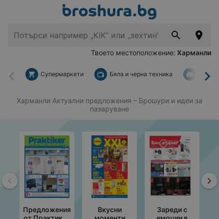
Твоето местоположение:
Харманли
Супермаркети
Бяла и черна техника
За дом
Назад
На
Харманли Актуални предложения
– Брошури и идеи за
пазаруване
Назад
На
Предложения
Вкусни
Зареди с
от Практикер
моменти
емоции в
с