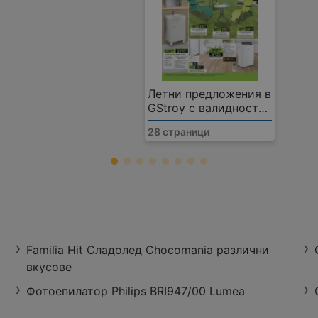
Летни предложения в
GStroy с валидност
до 16.08.2026
28 страници
GStroy
Бул. Симеон Велики
43 km
оферти:
2
Работно време:
Затво
Familiа Hit Сладолед Chocomania различни
вкусове
Фотоепилатор Philips BRI947/00 Lumea