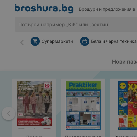
Брошури и предложения в 
Супермаркети
Бяла и черна техника
Назад
Нови па
Назад