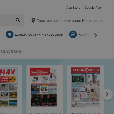
App Store
Google Play
Твоето местоположение:
Нови пазар
Дрехи, обувки и аксесоари
Компютри и аксесо
Напред
азаруване
На