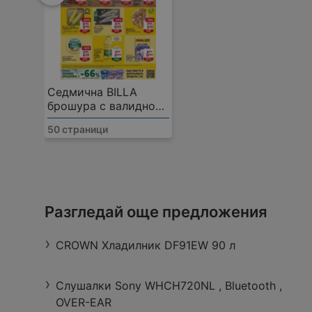
Седмична BILLA
брошура с валидност
до 12.08.2026
50 страници
T MARKET
Ул. Оборище 29, 9900 Нови Пазар
Разгледай още предложения
Работно време:
Затворено
Разстояние:
0,
CROWN Хладилник DF91EW 90 л
Слушалки Sony WHCH720NL , Bluetooth ,
OVER-EAR