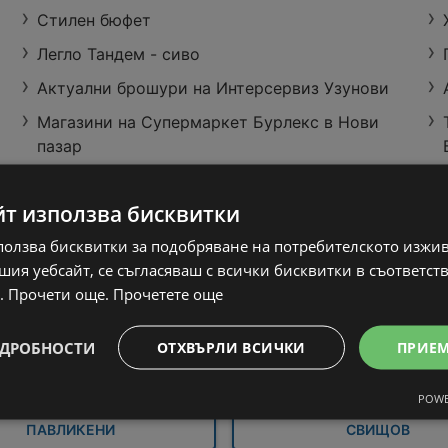
Стилен бюфет
Легло Тандем - сиво
Актуални брошури на Интерсервиз Узунови
Магазини на Супермаркет Бурлекс в Нови
пазар
Летни предложения в
JYSK Рамка за легло LIMFJORDEN 160x200 3
GStroy с валидност
чекмеджета бяла
до 16.08.2026
йт използва бисквитки
28 страници
Тандем Шунка чешка от свежата витрина
ползва бисквитки за подобряване на потребителското изжи
ия уебсайт, се съгласяваш с всички бисквитки в съответст
. Прочети още.
Прочетете още
ДРОБНОСТИ
ОТХВЪРЛИ ВСИЧКИ
ПРИЕ
БЯЛА
ГОРНА ОРЯХОВИЦ
POWE
ПАВЛИКЕНИ
СВИЩОВ