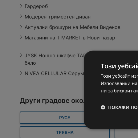
Гардероб
Модерен триместен диван
Актуални брошури на Мебели Виденов
Магазини на T MARKET в Нови пазар
Супер оферти в T
Пазарувай с карта
JYSK Нощно шкафче TAPDRUP 1 чекмедже
MARKET с валидност
Благодаря в T
бяло
до 10.08.2026
MARKET с
Този уебса
34 страници
13 страници
предложения с
NIVEA CELLULAR Серум за лице Hyaluron
валидност до
Този уебсайт из
17.08.2026
Използвайки наш
ни за бисквитки
Други градове около Нови пазар
ПОКАЖИ ПО
РУСЕ
ТРЯВНА