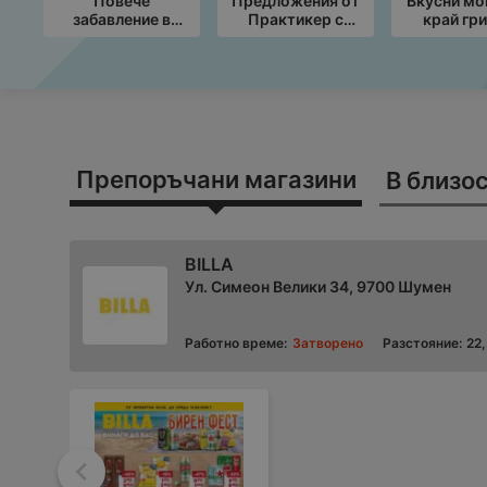
Повече
Предложения от
Вкусни м
забавление в
Практикер с
край гри
училище с KiK
валидност до
ЛИД
предложения
19.08.2026
предложе
валиднос
09.08.2
Препоръчани магазини
В близос
BILLA
Ул. Симеон Велики 34, 9700 Шумен
Работно време:
Затворено
Разстояние:
22
Назад