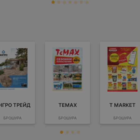
НГРО ТРЕЙД
TEMAX
T MARKET
БРОШУРА
БРОШУРА
БРОШУРА