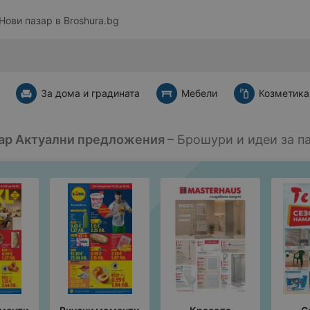
Нови пазар в
Broshura.bg
За дома и градината
Мебели
Козметика
зар Актуални предложения
– Брошури и идеи за п