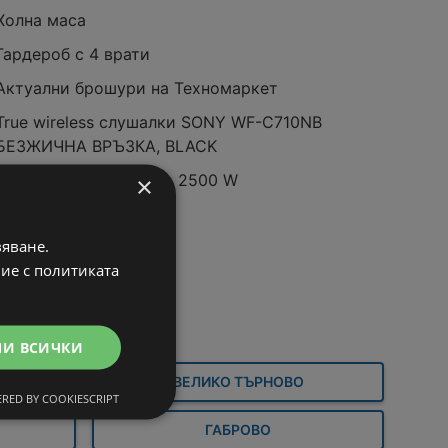
Холна маса
Гардероб с 4 врати
Актуални брошури на Техномаркет
True wireless слушалки SONY WF-C710NB
БЕЗЖИЧНА ВРЪЗКА, BLACK
Fеrros Клонотрошачка 2500 W
×
вяване.
вие с политиката
МИ ВСИЧКИ
А
ВЕЛИКО ТЪРНОВО
RED BY COOKIESCRIPT
ГАБРОВО