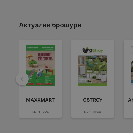
Актуални брошури
Назад
MAXXMART
GSTROY
А
БРОШУРА
БРОШУРА