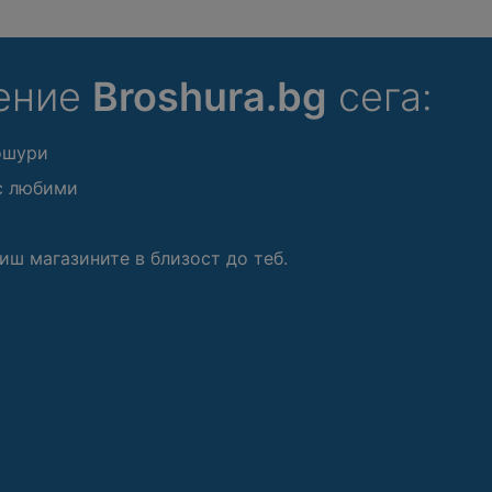
ение
Broshura.bg
сега:
ошури
с любими
иш магазините в близост до теб.