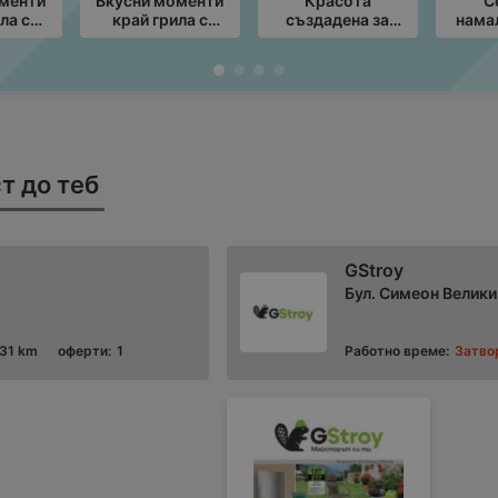
оменти
Вкусни моменти
Красота
С
ла с
край грила с
създадена за
нама
Л
ЛИДЛ
Вашия комфорт с
-60%
ния с
предложения с
Masterhaus с
т до
валидност до
валидност до
026
16.08.2026
30.08.2026
т до теб
GStroy
Бул. Симеон Велики
,31 km
оферти:
1
Работно време:
Затво