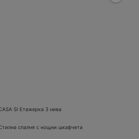
 4, 9700 Шумен
рено
Разстояние:
19,1 km
оферти:
1
CASA SI Етажерка 3 нива
Стилна спалня с нощни шкафчета