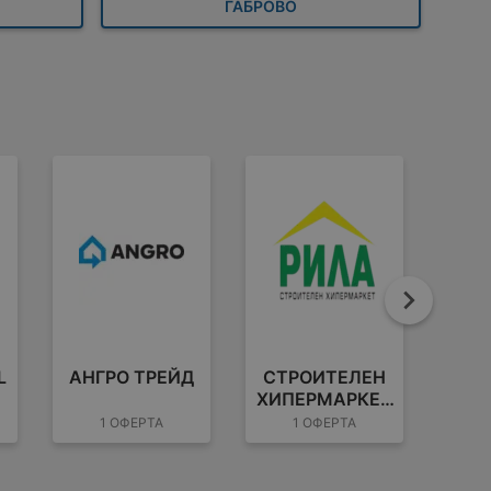
ГАБРОВО
Напре
L
АНГРО ТРЕЙД
СТРОИТЕЛЕН
ХИПЕРМАРКЕТ
Д
РИЛА
1 ОФЕРТА
1 ОФЕРТА