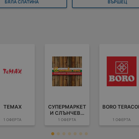
БЯЛА СЛАТИНА
ВЪРШЕЦ
TEMAX
СУПЕРМАРКЕТ
BORO TERACO
И СЛЪНЧЕВИ
ЛЪЧИ
1 ОФЕРТА
1 ОФЕРТА
1 ОФЕРТА