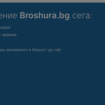
ение
Broshura.bg
сега:
ошури
с любими
иш магазините в близост до теб.