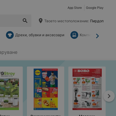
App Store
Google Play
Твоето местоположение:
Пирдоп
Дрехи, обувки и аксесоари
Компютри и аксесо
Напред
аруване
На