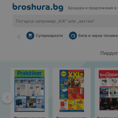
Брошури и предложения в
Супермаркети
Бяла и черна техника
Назад
Пирдоп
Назад