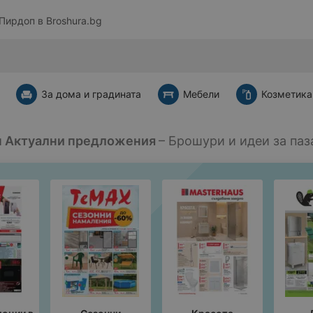
 Пирдоп в
Broshura.bg
За дома и градината
Мебели
Козметика
 Актуални предложения
– Брошури и идеи за паз