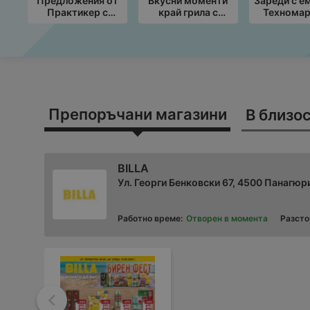
Предложения от
Вкусни моменти
Зареди с е
Практикер с
край грила с
Техномар
валидност до
ЛИДЛ
предложе
19.08.2026
предложения с
валиднос
валидност до
12.08.2
09.08.2026
Препоръчани магазини
В близос
BILLA
Ул. Георги Бенковски 67, 4500 Панагю
Работно време:
Отворен в момента
Разсто
Назад