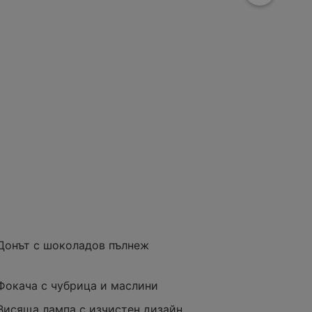
, 2080 Пирдоп
ен в момента
Разстояние:
0,71 km
оферти:
2
Донът с шоколадов пълнеж
Фокача с чубрица и маслини
Висяща лампа с изчистен дизайн