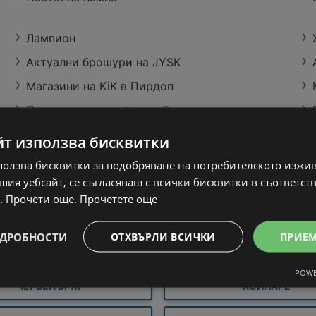
Лампион
Актуални брошури на JYSK
Магазини на KiK в Пирдоп
Покажи всички оферти Супермаркети
Супер оферти в T
Пазар
Слънчеви лъчи Пловдив
MARKET с валидност
Благо
йт използва бисквитки
до 10.08.2026
MARK
Fino Алуминиево фолио 30 м
34 страници
13 ст
пред
ползва бисквитки за подобряване на потребителското изжи
валид
ия уебсайт, се съгласяваш с всички бисквитки в съответст
17.08
. Прочети още.
Прочетете още
ДРОБНОСТИ
ОТХВЪРЛИ ВСИЧКИ
ПРИЕ
ТРОЯН
ЛУКОВИТ
POWE
ЧЕРВЕН БРЯГ
КОЙНАРЕ