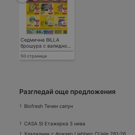
Седмична BILLA
брошура с валидност
до 12.08.2026
50 страници
BILLA
М. Декилиташ - Гп I- 6 при, км. 195 + 86
Разгледай още предложения
2070 Пирдоп
Работно време:
Отворен в момента
Разстоя
Biofresh Течен сапун
CASA SI Етажерка 3 нива
Хладилник с фризер Liebherr CUele 281-26 ,