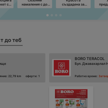
моции в
Сезонни
Красота
кет с
намаления с до
създадена за
пред
ния с
-60% в ТеМах
Вашия комфорт с
G
т до
Masterhaus с
вали
026
валидност до
16
30.08.2026
т до теб
BORO TERACOL
рище
Бул. Джавахарлал Н
яние:
22,79 km
оферти:
1
Работно време:
Затво