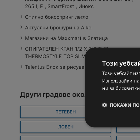
265 l, E , SmartFrost , Инокс
Стилно боксспринг легло
Актуални брошури на Aiko
Магазини на Maxxmart в Златица
СПИРАТЕЛЕН КРАН 1/2 Х 3/8 THS
Седмична BILLA
THERMOSTYLE TOP SILVER
брошура с валидност
Този уебса
до 12.08.2026
Talentus Блок за рисуване А3
50 страници
Този уебсайт из
Използвайки наш
ни за бисквитки
Други градове около Пирдоп
ПОКАЖИ ПО
ТЕТЕВЕН
ЛОВЕЧ